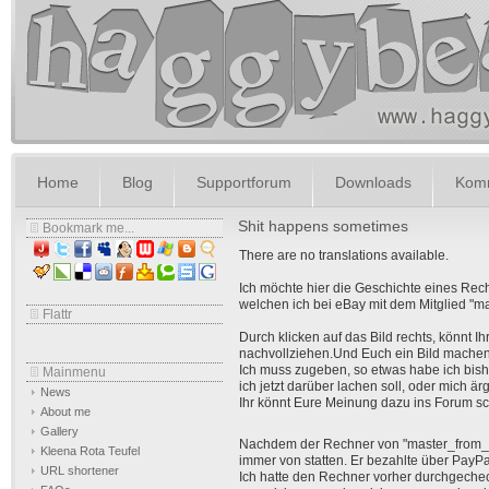
Home
Blog
Supportforum
Downloads
Komm
Shit happens sometimes
Bookmark me...
There are no translations available.
Ich möchte hier die Geschichte eines Rec
welchen ich bei eBay mit dem Mitglied "ma
Flattr
Durch klicken auf das Bild rechts, könnt Ih
nachvollziehen.Und Euch ein Bild machen 
Ich muss zugeben, so etwas habe ich bish
Mainmenu
ich jetzt darüber lachen soll, oder mich ärg
News
Ihr könnt Eure Meinung dazu ins Forum sc
About me
Gallery
Nachdem der Rechner von "master_from_car
Kleena Rota Teufel
immer von statten. Er bezahlte über PayPa
URL shortener
Ich hatte den Rechner vorher durchgecheck