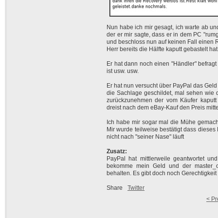
Nun habe ich mir gesagt, ich warte ab und
der er mir sagte, dass er in dem PC "rumg
und beschloss nun auf keinen Fall einen
Herr bereits die Hälfte kaputt gebastelt h
Er hat dann noch einen "Händler" befragt
ist usw. usw.
Er hat nun versucht über PayPal das Geld
die Sachlage geschildet, mal sehen wie d
zurückzunehmen der vom Käufer kaputt 
dreist nach dem eBay-Kauf den Preis mitt
Ich habe mir sogar mal die Mühe gemacht
Mir wurde teilweise bestätigt dass dieses
nicht nach "seiner Nase" läuft
Zusatz:
PayPal hat mittlerweile geantwortet und
bekomme mein Geld und der master_o
behalten. Es gibt doch noch Gerechtigkeit -
Share
Twitter
< Pr