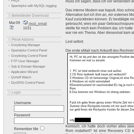
FAQs
muss ich sagen, dass ich vor versenden d
Spamdyke with MySQL-logging
Das interne Modem war kaputt. Also schrieb
Alternative bot ich ihm an, ein externes 
Beliebtester Download
Kauf zurücktreten können. Er bestätigte m
Mar.09
mod_email
gebraucht, wies ein paar Gebrauchsspure
1031
stellte für mich kein Problem dar, ich hat
war nie ein Thema. Aber diesesmal kam al
Plesk Addons
Lest selbst:
Greylisting Manager
Spamdyke Control Panel
Die erste eMail nach Ankunft des Rechners
Greylisting Control Panel
FTP User Manager
Sub & Domain Manager
Application Wizard
Qsheff Watch
DynDNS Control Panel
Login
Username
Password
Komisch, ich hatte doch vorher alles üb
Remember Me
Rom installiert? Ist eine Recovery CD