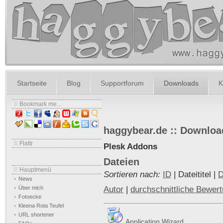
Startseite
Blog
Supportforum
Downloads
K
Bookmark me...
haggybear.de :: Downloa
Flattr
Plesk Addons
Dateien
Hauptmenü
Sortieren nach:
ID
| Dateititel |
D
News
Autor
|
durchschnittliche Bewer
Über mich
Fotoecke
Kleena Rota Teufel
URL shortener
Application Wizard