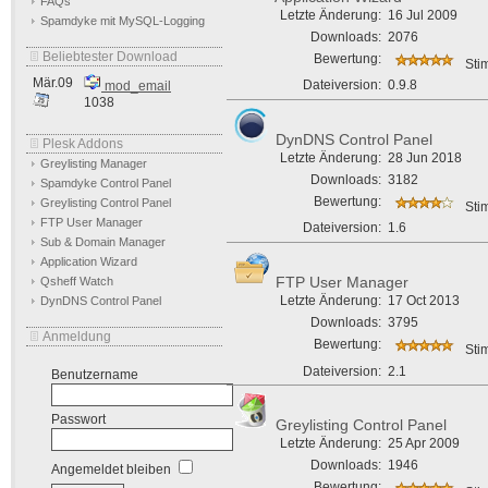
FAQs
Letzte Änderung:
16 Jul 2009
Spamdyke mit MySQL-Logging
Downloads:
2076
Beliebtester Download
Bewertung:
Sti
Mär.09
Dateiversion:
0.9.8
mod_email
1038
DynDNS Control Panel
Plesk Addons
Letzte Änderung:
28 Jun 2018
Greylisting Manager
Downloads:
3182
Spamdyke Control Panel
Bewertung:
Greylisting Control Panel
Sti
FTP User Manager
Dateiversion:
1.6
Sub & Domain Manager
Application Wizard
FTP User Manager
Qsheff Watch
Letzte Änderung:
17 Oct 2013
DynDNS Control Panel
Downloads:
3795
Anmeldung
Bewertung:
Sti
Dateiversion:
2.1
Benutzername
Passwort
Greylisting Control Panel
Letzte Änderung:
25 Apr 2009
Downloads:
1946
Angemeldet bleiben
Bewertung: