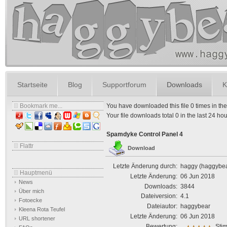
Startseite
Blog
Supportforum
Downloads
K
Bookmark me...
You have downloaded this file 0 times in the l
Your file downloads total 0 in the last 24 hours
Spamdyke Control Panel 4
Flattr
Download
Letzte Änderung durch:
haggy (haggybe
Hauptmenü
Letzte Änderung:
06 Jun 2018
News
Downloads:
3844
Über mich
Dateiversion:
4.1
Fotoecke
Dateiautor:
haggybear
Kleena Rota Teufel
Letzte Änderung:
06 Jun 2018
URL shortener
Bewertung:
Sti