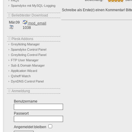
FAQs
Spamdyke mit MySQL-Logging
Schreibe als Erste(r) einen Kommentar! Bitte
Beliebtester Download
Mär.09
mod_email
1038
Plesk Addons
Greylisting Manager
Spamdyke Control Panel
Greylisting Control Panel
FTP User Manager
Sub & Domain Manager
Application Wizard
Qsheff Watch
DynDNS Control Panel
Anmeldung
Benutzername
Passwort
Angemeldet bleiben