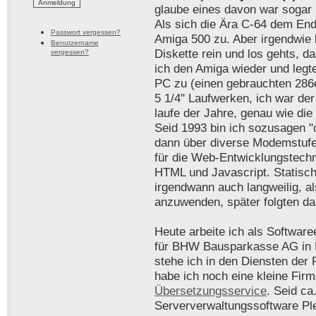
glaube eines davon war sogar 
Als sich die Ära C-64 dem End
Passwort vergessen?
Amiga 500 zu. Aber irgendwie k
Benutzername
Diskette rein und los gehts, d
vergessen?
ich den Amiga wieder und legt
PC zu (einen gebrauchten 286e
5 1/4" Laufwerken, ich war de
laufe der Jahre, genau wie di
Seid 1993 bin ich sozusagen "o
dann über diverse Modemstufen
für die Web-Entwicklungstechni
HTML und Javascript. Statisch
irgendwann auch langweilig, al
anzuwenden, später folgten 
Heute arbeite ich als Softwar
für BHW Bausparkasse AG in H
stehe ich in den Diensten de
habe ich noch eine kleine Firm
Übersetzungsservice
. Seid ca
Serververwaltungssoftware Ple