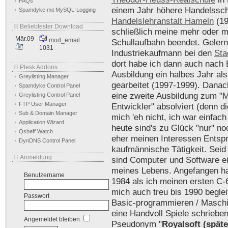
FAQs
einem Jahr höhere Handelssch
Spamdyke mit MySQL-Logging
Handelslehranstalt Hameln
(19
Beliebtester Download
schließlich meine mehr oder m
Mär.09
mod_email
Schullaufbahn beendet. Gelern
1031
Industriekaufmann bei den
Sta
dort habe ich dann auch nach
Plesk Addons
Ausbildung ein halbes Jahr al
Greylisting Manager
gearbeitet (1997-1999). Danac
Spamdyke Control Panel
eine zweite Ausbildung zum "M
Greylisting Control Panel
FTP User Manager
Entwickler" absolviert (denn d
Sub & Domain Manager
mich 'eh nicht, ich war einfac
Application Wizard
heute sind's zu Glück "nur" n
Qsheff Watch
eher meinen Interessen Entspr
DynDNS Control Panel
kaufmännische Tätigkeit. Seid
Anmeldung
sind Computer und Software ei
meines Lebens. Angefangen ha
Benutzername
1984 als ich meinen ersten C
mich auch treu bis 1990 beglei
Passwort
Basic-programmieren / Maschi
eine Handvoll Spiele schriebe
Angemeldet bleiben
Pseudonym "
Royalsoft (spät