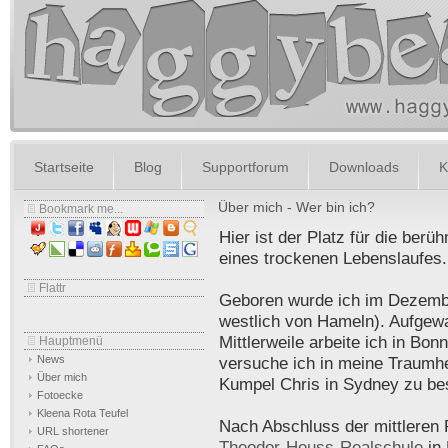
Startseite
Blog
Supportforum
Downloads
K
Über mich - Wer bin ich?
Bookmark me...
Hier ist der Platz für die berü
eines trockenen Lebenslaufes.
Flattr
Geboren wurde ich im Dezembe
westlich von Hameln). Aufgewa
Mittlerweile arbeite ich in Bo
Hauptmenü
News
versuche ich in meine Traumhe
Über mich
Kumpel Chris in Sydney zu be
Fotoecke
Kleena Rota Teufel
Nach Abschluss der mittleren 
URL shortener
Theodor-Heuss-Realschule
in 