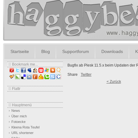
Startseite
Blog
Supportforum
Downloads
K
Bookmark me...
Bugfix ab Plesk 11.5.x beim Updaten der 
Share
Twitter
< Zurück
Flattr
Hauptmenü
News
Über mich
Fotoecke
Kleena Rota Teufel
URL shortener