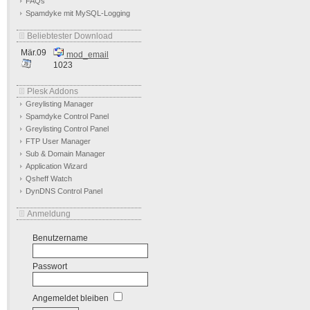
FAQs
Spamdyke mit MySQL-Logging
Beliebtester Download
Mär.09
mod_email
1023
Plesk Addons
Greylisting Manager
Spamdyke Control Panel
Greylisting Control Panel
FTP User Manager
Sub & Domain Manager
Application Wizard
Qsheff Watch
DynDNS Control Panel
Anmeldung
Benutzername
Passwort
Angemeldet bleiben