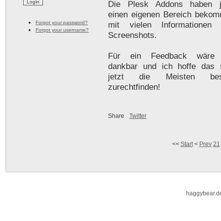
Die Plesk Addons haben j
einen eigenen Bereich beko
Forgot your password?
mit vielen Informationen
Forgot your username?
Screenshots.
Für ein Feedback wäre 
dankbar und ich hoffe das 
jetzt die Meisten bes
zurechtfinden!
Share
Twitter
<<
Start
<
Prev
21
haggybear.d