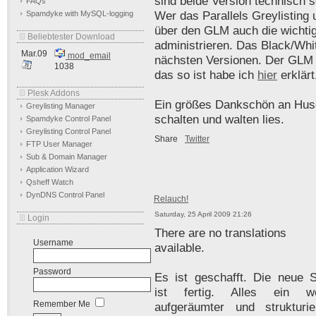
sind beide Version technisch s
FAQs
Spamdyke with MySQL-logging
Wer das Parallels Greylistin
über den GLM auch die wichtig
Beliebtester Download
administrieren. Das Black/Whi
Mar.09
mod_email
nächsten Versionen. Der GLM 
1038
das so ist habe ich
hier
erklärt
Plesk Addons
Ein größes Dankschön an Husc
Greylisting Manager
schalten und walten lies.
Spamdyke Control Panel
Greylisting Control Panel
Share
Twitter
FTP User Manager
Sub & Domain Manager
Application Wizard
Qsheff Watch
DynDNS Control Panel
Relauch!
Saturday, 25 April 2009 21:26
Login
There are no translations
Username
available.
Password
Es ist geschafft. Die neue S
ist fertig. Alles ein w
Remember Me
aufgeräumter und strukturier