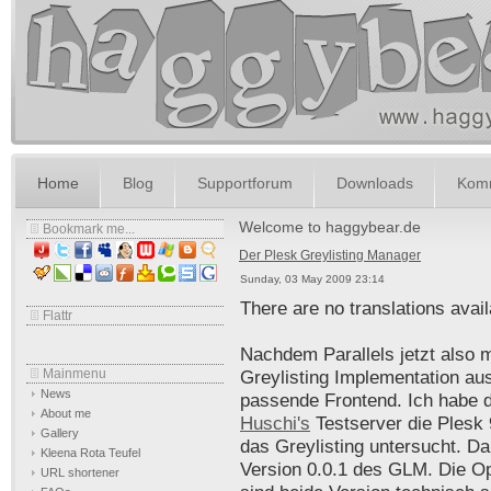
Home
Blog
Supportforum
Downloads
Komm
Welcome to haggybear.de
Bookmark me...
Der Plesk Greylisting Manager
Sunday, 03 May 2009 23:14
There are no translations avail
Flattr
Nachdem Parallels jetzt also m
Mainmenu
Greylisting Implementation ausl
News
passende Frontend. Ich habe 
About me
Huschi's
Testserver die Plesk 
Gallery
das Greylisting untersucht. Dah
Kleena Rota Teufel
Version 0.0.1 des GLM. Die 
URL shortener