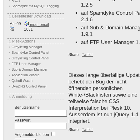
FAQs
1.2.5
Spamdyke mit MySQL-Logging
auf Spamdyke Control Pa
Beliebtester Download
2.4.6
Mär.09
mod_email
auf Sub & Domain Manag
1031
1.9.1
Plesk Addons
auf FTP User Manager 1.
Greylisting Manager
Spamdyke Control Panel
Share
Twitter
Greylisting Control Panel
FTP User Manager
Sub & Domain Manager
Dieses lange überfällige Upda
Application Wizard
Qsheff Watch
behebt den Bug der nicht
DynDNS Control Panel
öffnenden persönlichen
White-/Blacklisten sowie eine
Anmeldung
teilweise falsche CSS
Interpretation bei Plesk 10.
Benutzername
Ausserdem ist nun jQuery 1.4
Passwort
integriert.
Share
Twitter
Angemeldet bleiben