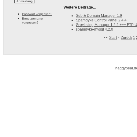
Weitere Beiträge...
Passwort vergessen?
Sub & Domain Manager 1.9
Benutzername
Spamdyke Control Panel 2.4.4
vergessen?
Greylisting Manager 1.2.2 +++ FTP 
spamdyke-mysql 4.2.0
<<
Start
<
Zurück
1
haggybear.d