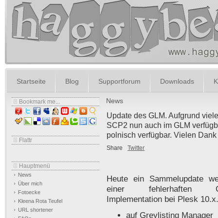
Startseite
Blog
Supportforum
Downloads
K
News
Bookmark me...
Update des GLM. Aufgrund viele
SCP2 nun auch im GLM verfügba
polnisch verfügbar. Vielen Dan
Flattr
Share
Twitter
Hauptmenü
News
Heute ein Sammelupdate w
Über mich
einer fehlerhaften 
Fotoecke
Implementation bei Plesk 10.x
Kleena Rota Teufel
URL shortener
auf Greylisting Manager